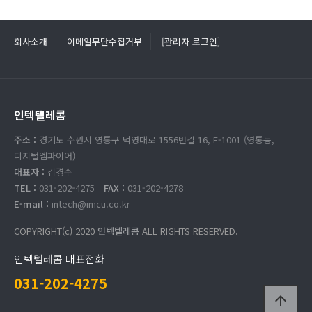
회사소개
이메일무단수집거부
[관리자 로그인]
인텍텔레콤
주소 :
경기도 수원시 영통구 덕영대로 1556번길 16, E-1001 (영통동,
디지털엠파이어)
대표자 :
김경수
TEL :
031-202-4275
FAX :
031-202-4278
E-mail :
intech@imcu.co.kr
COPYRIGHT(c) 2020
인텍텔레콤
ALL RIGHTS RESERVED.
인텍텔레콤 대표전화
031-202-4275
arrow_upward