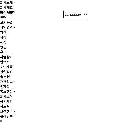
회사소개
회사소개
회사개요
회사개요
미션&비전
미션&비전
연혁
연혁
오시는길
오시는길
사업영역
사업영역
방산
방산
지상
지상
해상
해상
항공
항공
유도
유도
시험장비
시험장비
민수
민수
보안제품
보안제품
산업장비
산업장비
솔루션
솔루션
채용정보
채용정보
인재상
인재상
홍보센터
홍보센터
회사소식
회사소식
공지사항
공지사항
자료실
자료실
고객센터
고객센터
온라인문의
온라인문의