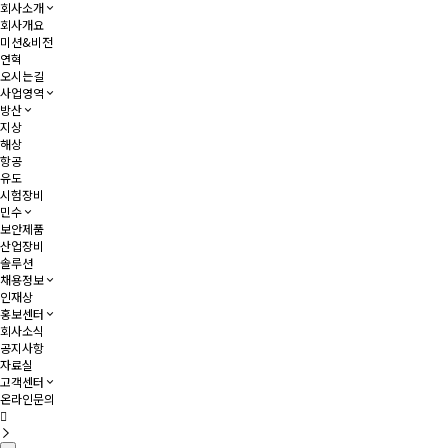
회사소개
회사개요
미션&비전
연혁
오시는길
사업영역
방산
지상
해상
항공
유도
시험장비
민수
보안제품
산업장비
솔루션
채용정보
인재상
홍보센터
회사소식
공지사항
자료실
고객센터
온라인문의