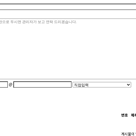
@
번호
제
게시물이 