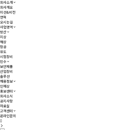
회사소개
회사개요
미션&비전
연혁
오시는길
사업영역
방산
지상
해상
항공
유도
시험장비
민수
보안제품
산업장비
솔루션
채용정보
인재상
홍보센터
회사소식
공지사항
자료실
고객센터
온라인문의