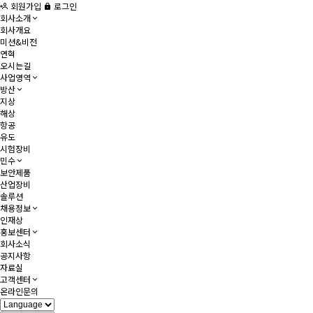
회원가입
로그인
회사소개
회사개요
미션&비전
연혁
오시는길
사업영역
방산
지상
해상
항공
유도
시험장비
민수
보안제품
산업장비
솔루션
채용정보
인재상
홍보센터
회사소식
공지사항
자료실
고객센터
온라인문의