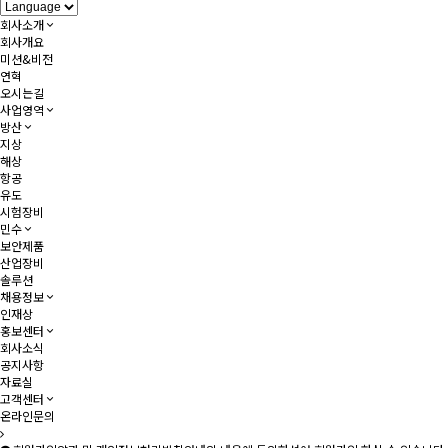
회사소개
회사개요
미션&비전
연혁
오시는길
사업영역
방산
지상
해상
항공
유도
시험장비
민수
보안제품
산업장비
솔루션
채용정보
인재상
홍보센터
회사소식
공지사항
자료실
고객센터
온라인문의