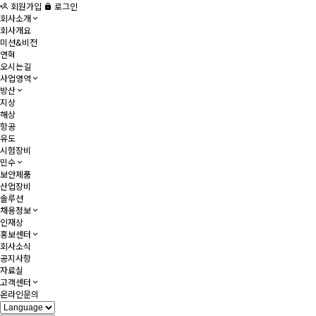
회원가입
로그인
회사소개
회사개요
미션&비전
연혁
오시는길
사업영역
방산
지상
해상
항공
유도
시험장비
민수
보안제품
산업장비
솔루션
채용정보
인재상
홍보센터
회사소식
공지사항
자료실
고객센터
온라인문의