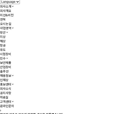
회사소개
회사개요
미션&비전
연혁
오시는길
사업영역
방산
지상
해상
항공
유도
시험장비
민수
보안제품
산업장비
솔루션
채용정보
인재상
홍보센터
회사소식
공지사항
자료실
고객센터
온라인문의