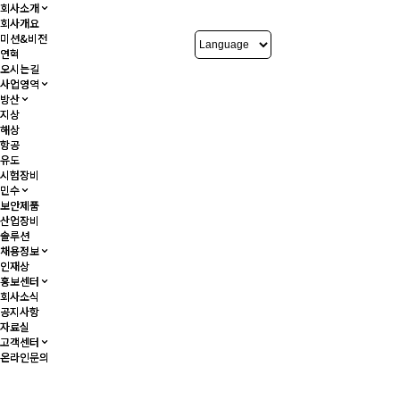
회사소개
회사소개
회사개요
회사개요
미션&비전
미션&비전
연혁
연혁
오시는길
오시는길
사업영역
사업영역
방산
방산
지상
지상
해상
해상
항공
항공
유도
유도
시험장비
시험장비
민수
민수
보안제품
보안제품
산업장비
산업장비
솔루션
솔루션
채용정보
채용정보
인재상
인재상
홍보센터
홍보센터
회사소식
회사소식
공지사항
공지사항
자료실
자료실
고객센터
고객센터
온라인문의
온라인문의